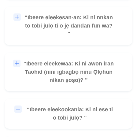
"Ibeere ẹlẹẹkẹsan-an: Ki ni nnkan
🎧
to tobi julọ ti o jẹ dandan fun wa?
"
"Ibeere ẹlẹẹkẹwaa: Ki ni awọn iran
🎧
Taohīd (nini igbagbọ ninu Ọlọhun
nikan ṣoṣo)? "
"Ibeere ẹlẹẹkọọkanla: Ki ni ẹṣẹ ti
🎧
o tobi julọ? "