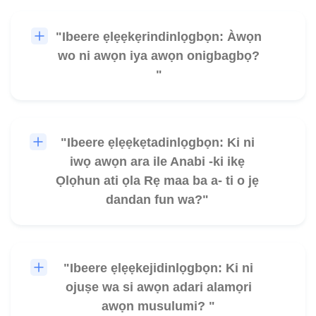
"Ibeere ẹlẹẹkẹrindinlọgbọn: Àwọn
🎧
wo ni awọn iya awọn onigbagbọ?
"
"Ibeere ẹlẹẹkẹtadinlọgbọn: Ki ni
🎧
iwọ awọn ara ile Anabi -ki ikẹ
Ọlọhun ati ọla Rẹ maa ba a- ti o jẹ
dandan fun wa?"
"Ibeere ẹlẹẹkejidinlọgbọn: Ki ni
🎧
ojuṣe wa si awọn adari alamọri
awọn musulumi? "