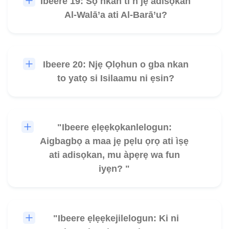
Ibeere 19: Sọ nkan ti n jẹ adisọkan
🎧
Al-Walā’a ati Al-Barā’u?
Ibeere 20: Njẹ Ọlọhun o gba nkan
🎧
to yatọ si Isilaamu ni ẹsin?
"Ibeere ẹlẹẹkọkanlelogun:
🎧
Aigbagbọ a maa jẹ pẹlu ọrọ ati ìṣẹ
ati adisọkan, mu àpẹrẹ wa fun
iyẹn? "
"Ibeere ẹlẹẹkejilelogun: Ki ni
🎧