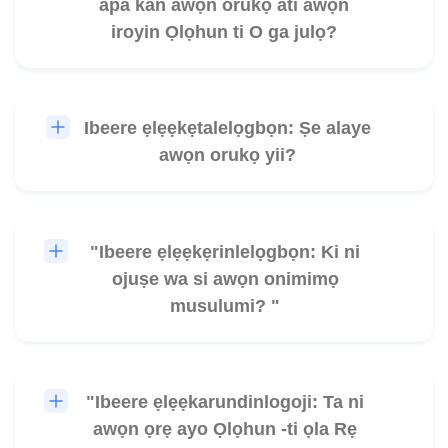
apa kan awọn orukọ ati awọn
iroyin Ọlọhun ti O ga julọ?
Ibeere ẹlẹẹkẹtalelọgbọn: Ṣe alaye
🎧
awọn orukọ yii?
"Ibeere ẹlẹẹkẹrinlelọgbọn: Ki ni
🎧
ojuṣe wa si awọn onimimọ
musulumi? "
"Ibeere ẹlẹẹkarundinlogoji: Ta ni
🎧
awọn ọrẹ ayo Ọlọhun -ti ọla Rẹ