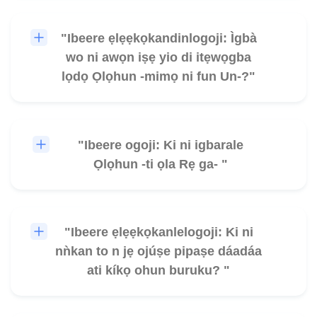
"Ibeere ẹlẹẹkọkandinlogoji: Ìgbà
🎧
wo ni awọn iṣẹ yio di itẹwọgba
lọdọ Ọlọhun -mimọ ni fun Un-?"
"Ibeere ogoji: Ki ni igbarale
🎧
Ọlọhun -ti ọla Rẹ ga- "
"Ibeere ẹlẹẹkọkanlelogoji: Ki ni
🎧
nǹkan to n jẹ ojúṣe pipaṣe dáadáa
ati kíkọ ohun buruku? "