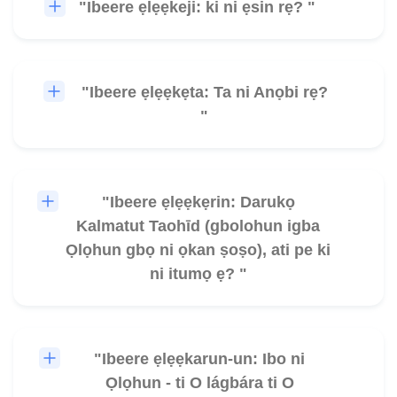
"Ibeere ẹlẹẹkeji: ki ni ẹsin rẹ? "
🎧
"Ibeere ẹlẹẹkẹta: Ta ni Anọbi rẹ?
🎧
"
"Ibeere ẹlẹẹkẹrin: Darukọ
🎧
Kalmatut Taohīd (gbolohun igba
Ọlọhun gbọ ni ọkan ṣoṣo), ati pe ki
ni itumọ ẹ? "
"Ibeere ẹlẹẹkarun-un: Ibo ni
🎧
Ọlọhun - ti O lágbára ti O