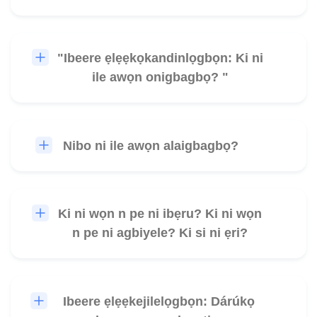
"Ibeere ẹlẹẹkọkandinlọgbọn: Ki ni
🎧
ile awọn onigbagbọ? "
Nibo ni ile awọn alaigbagbọ?
🎧
Ki ni wọn n pe ni ibẹru? Ki ni wọn
🎧
n pe ni agbiyele? Ki si ni ẹri?
Ibeere ẹlẹẹkejilelọgbọn: Dárúkọ
🎧