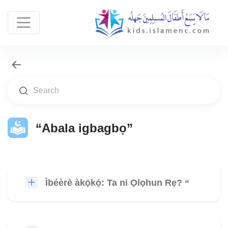
“Abala igbagbọ”
Ìbéèrè àkọ́kọ́: Ta ni Ọlọhun Rẹ? “
🎧