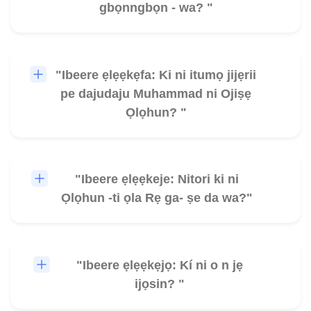
gbọnngbọn - wa? "
"Ibeere ẹlẹẹkẹfa: Ki ni itumọ jijẹrii
🎧
pe dajudaju Muhammad ni Ojiṣẹ
Ọlọhun? "
"Ibeere ẹlẹẹkeje: Nitori ki ni
🎧
Ọlọhun -ti ọla Rẹ ga- ṣe da wa?"
"Ibeere ẹlẹẹkẹjọ: Kí ni o n jẹ
🎧
ijọsin? "