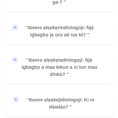
ga-? "
"Ibeere ẹlẹẹkẹrindinlogoji: Ǹjẹ́
🎧
igbagbọ jẹ ọrọ ati iṣẹ bí? "
"Ibeere ẹlẹẹkẹtadinlogoji: Ǹjẹ́
🎧
igbagbọ a maa lekun a si tun maa
dínkù? "
"Ibeere ẹlẹẹkejidinlogoji: Ki ni
🎧
dáadáa? "