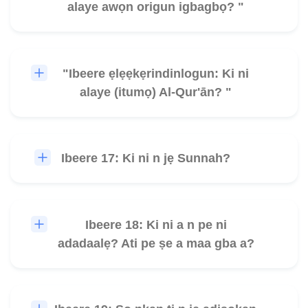
alaye awọn origun igbagbọ? "
"Ibeere ẹlẹẹkẹrindinlogun: Ki ni
🎧
alaye (itumọ) Al-Qur'ān? "
Ibeere 17: Ki ni n jẹ Sunnah?
🎧
Ibeere 18: Ki ni a n pe ni
🎧
adadaalẹ? Ati pe ṣe a maa gba a?