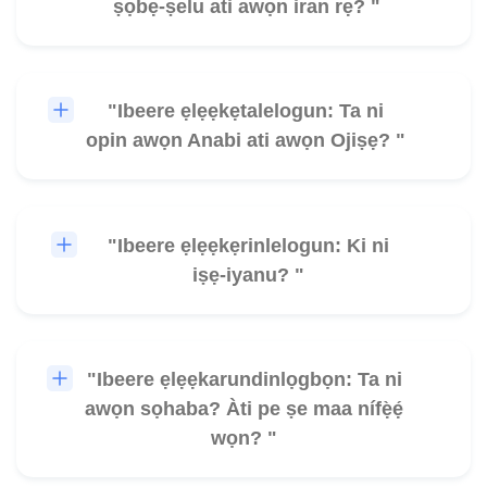
ṣọbẹ-ṣelu ati awọn iran rẹ? "
"Ibeere ẹlẹẹkẹtalelogun: Ta ni
🎧
opin awọn Anabi ati awọn Ojiṣẹ? "
"Ibeere ẹlẹẹkẹrinlelogun: Ki ni
🎧
iṣẹ-iyanu? "
"Ibeere ẹlẹẹkarundinlọgbọn: Ta ni
🎧
awọn sọhaba? Àti pe ṣe maa nífẹ̀ẹ́
wọn? "