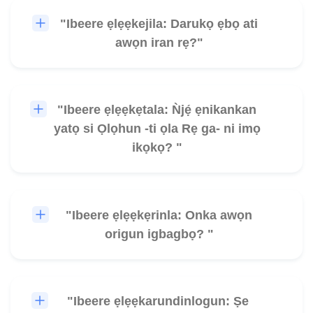
"Ibeere ẹlẹẹkejila: Darukọ ẹbọ ati
🎧
awọn iran rẹ?"
"Ibeere ẹlẹẹkẹtala: Ǹjẹ́ ẹnikankan
🎧
yatọ si Ọlọhun -ti ọla Rẹ ga- ni imọ
ikọkọ? "
"Ibeere ẹlẹẹkẹrinla: Onka awọn
🎧
origun igbagbọ? "
"Ibeere ẹlẹẹkarundinlogun: Ṣe
🎧