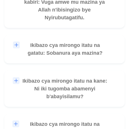
kabiri: Vuga amwe mu mazina ya
Allah n'ibisingizo bye
Nyirubutagatifu.
Ikibazo cya mirongo itatu na
🎧
gatatu: Sobanura aya mazina?
Ikibazo cya mirongo itatu na kane:
🎧
Ni iki tugomba abamenyi
b'abayisilamu?
Ikibazo cya mirongo itatu na
🎧