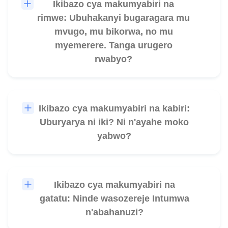
Ikibazo cya makumyabiri na
🎧
rimwe: Ubuhakanyi bugaragara mu
mvugo, mu bikorwa, no mu
myemerere. Tanga urugero
rwabyo?
Ikibazo cya makumyabiri na kabiri:
🎧
Uburyarya ni iki? Ni n'ayahe moko
yabwo?
Ikibazo cya makumyabiri na
🎧
gatatu: Ninde wasozereje Intumwa
n'abahanuzi?