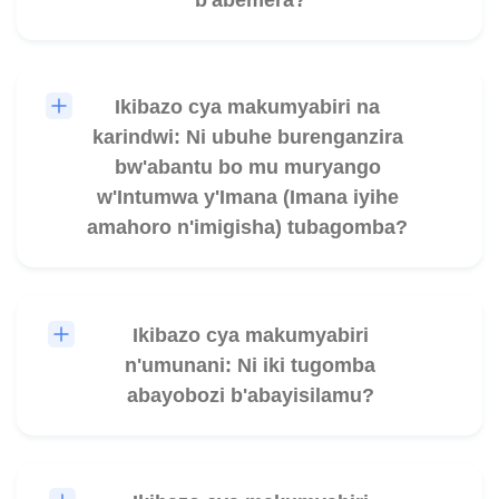
Ikibazo cya makumyabiri na
🎧
karindwi: Ni ubuhe burenganzira
bw'abantu bo mu muryango
w'Intumwa y'Imana (Imana iyihe
amahoro n'imigisha) tubagomba?
Ikibazo cya makumyabiri
🎧
n'umunani: Ni iki tugomba
abayobozi b'abayisilamu?