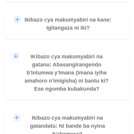
Ikibazo cya makumyabiri na kane:
🎧
Igitangaza ni iki?
IKibazo cya makumyabiri na
🎧
gatanu: Abasangirangendo
b'Intumwa y'Imana (Imana iyihe
amahoro n'imigisha) ni bantu ki?
Ese ngomba kubakunda?
Ikibazo cya makumyabiri na
🎧
gatandatu: Ni bande ba nyina
b'abemera?