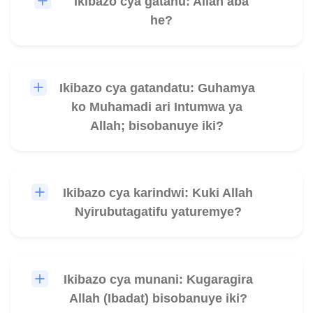
Ikibazo cya gatanu: Allah aba
🎧
he?
Ikibazo cya gatandatu: Guhamya
🎧
ko Muhamadi ari Intumwa ya
Allah; bisobanuye iki?
Ikibazo cya karindwi: Kuki Allah
🎧
Nyirubutagatifu yaturemye?
Ikibazo cya munani: Kugaragira
🎧
Allah (Ibadat) bisobanuye iki?