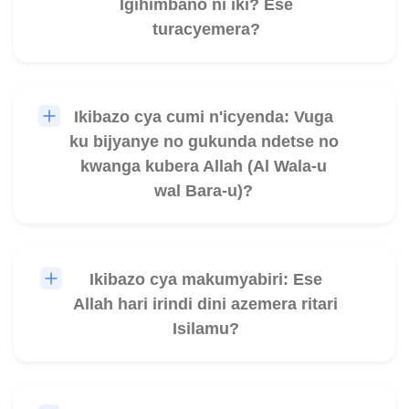
Igihimbano ni iki? Ese
turacyemera?
Ikibazo cya cumi n'icyenda: Vuga
🎧
ku bijyanye no gukunda ndetse no
kwanga kubera Allah (Al Wala-u
wal Bara-u)?
Ikibazo cya makumyabiri: Ese
🎧
Allah hari irindi dini azemera ritari
Isilamu?