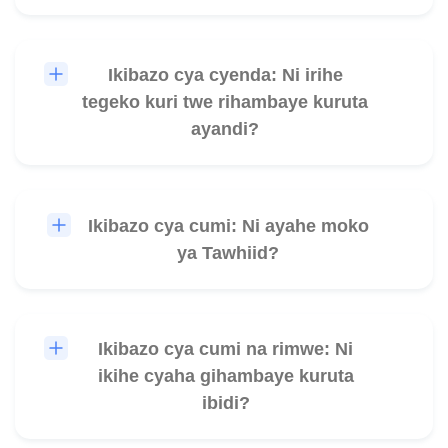
Ikibazo cya cyenda: Ni irihe
🎧
tegeko kuri twe rihambaye kuruta
ayandi?
Ikibazo cya cumi: Ni ayahe moko
🎧
ya Tawhiid?
Ikibazo cya cumi na rimwe: Ni
🎧
ikihe cyaha gihambaye kuruta
ibidi?