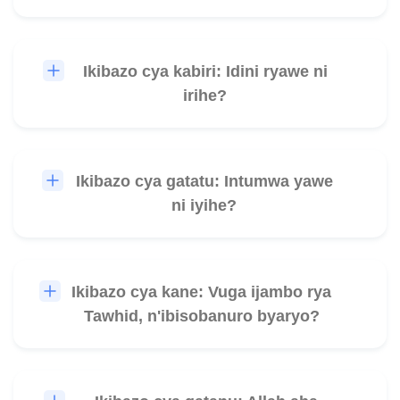
Ikibazo cya kabiri: Idini ryawe ni
🎧
irihe?
Ikibazo cya gatatu: Intumwa yawe
🎧
ni iyihe?
Ikibazo cya kane: Vuga ijambo rya
🎧
Tawhid, n'ibisobanuro byaryo?