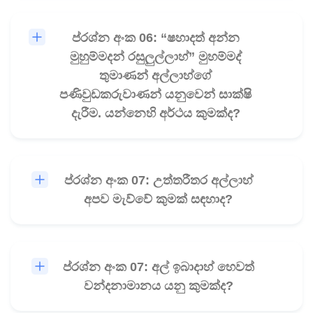
ප්රශ්න අංක 06: “ෂහාදත් අන්න
🎧
මුහුම්මදන් රසුලුල්ලාහ්” මුහම්මද්
තුමාණන් අල්ලාහ්ගේ
පණිවුඩකරුවාණන් යනුවෙන් සාක්ෂි
දැරීම. යන්නෙහි අර්ථය කුමක්ද?
ප්රශ්න අංක 07: උත්තරීතර අල්ලාහ්
🎧
අපව මැව්වේ කුමක් සඳහාද?
ප්රශ්න අංක 07: අල් ඉබාදාහ් හෙවත්
🎧
වන්දනාමානය යනු කුමක්ද?