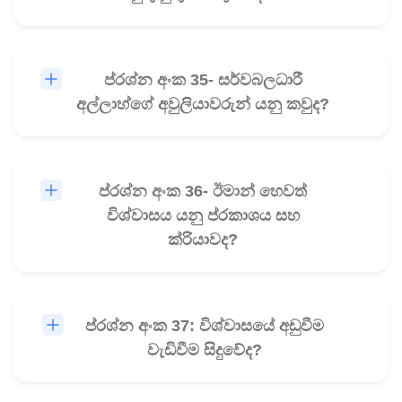
ප්රශ්න අංක 35- සර්වබලධාරී
🎧
අල්ලාහ්ගේ අවුලියාවරුන් යනු කවුද?
ප්රශ්න අංක 36- ඊමාන් හෙවත්
🎧
විශ්වාසය යනු ප්රකාශය සහ
ක්රියාවද?
ප්රශ්න අංක 37: විශ්වාසයේ අඩුවීම
🎧
වැඩිවීම සිදුවේද?