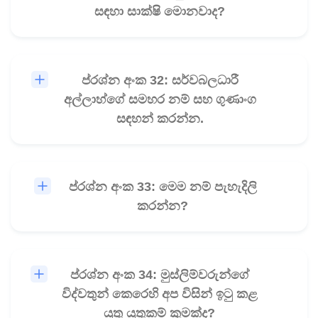
සඳහා සාක්ෂි මොනවාද?
ප්රශ්න අංක 32: සර්වබලධාරී
🎧
අල්ලාහ්ගේ සමහර නම් සහ ගුණාංග
සඳහන් කරන්න.
ප්රශ්න අංක 33: මෙම නම් පැහැදිලි
🎧
කරන්න?
ප්රශ්න අංක 34: මුස්ලිම්වරුන්ගේ
🎧
විද්වතුන් කෙරෙහි අප විසින් ඉටු කළ
යුතු යුතුකම් කුමක්ද?