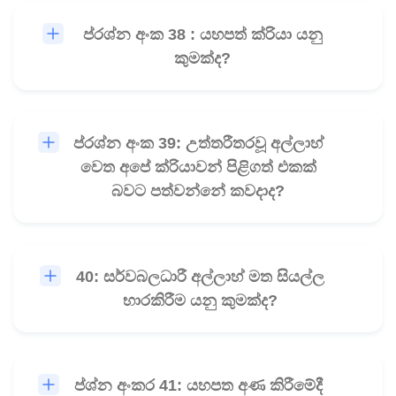
ප්රශ්න අංක 38 : යහපත් ක්රියා යනු
🎧
කුමක්ද?
ප්රශ්න අංක 39: උත්තරීතරවූ අල්ලාහ්
🎧
වෙත අපේ ක්රියාවන් පිළිගත් එකක්
බවට පත්වන්නේ කවදාද?
40: සර්වබලධාරී අල්ලාහ් මත සියල්ල
🎧
භාරකිරීම යනු කුමක්ද?
ප්ශ්න අංකර 41: යහපත අණ කිරීමේදී
🎧