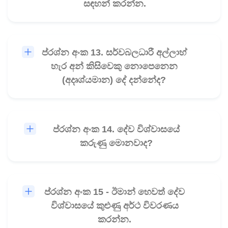
සඳහන් කරන්න.
ප්රශ්න අංක 13. සර්වබලධාරී අල්ලාහ්
🎧
හැර අන් කිසිවෙකු නොපෙනෙන
(අදෘශ්යමාන) දේ දන්නේද?
ප්රශ්න අංක 14. දේව විශ්වාසයේ
🎧
කරුණු මොනවාද?
ප්රශ්න අංක 15 - ඊමාන් හෙවත් දේව
🎧
විශ්වාසයේ කුළුණු අර්ථ විවරණය
කරන්න.