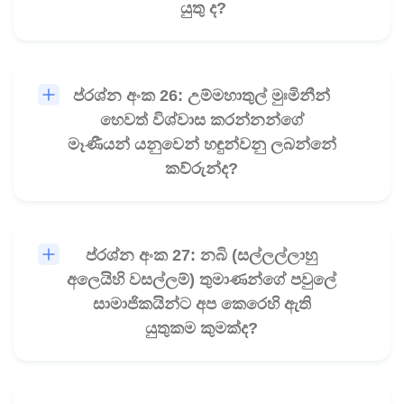
යුතු ද?
ප්රශ්න අංක 26: උම්මහාතුල් මුඃමිනීන්
🎧
හෙවත් විශ්වාස කරන්නන්ගේ
මෑණීයන් යනුවෙන් හඳුන්වනු ලබන්නේ
කව්රුන්ද?
ප්රශ්න අංක 27: නබි (සල්ලල්ලාහු
🎧
අලෙයිහි වසල්ලම්) තුමාණන්ගේ පවුලේ
සාමාජිකයින්ට අප කෙරෙහි ඇති
යුතුකම කුමක්ද?