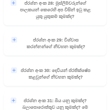
ප්රශ්න අංක 28: මුස්ලිම්වරුන්ගේ
🎧
පාලකයන් කෙරෙහි අප විසින් ඉටු කළ
යුතු යුතුකම් කුමක්ද?
ප්රශ්න අංක 29: විශ්වාස
🎧
කරන්නන්ගේ නිවහන කුමක්ද?
ප්රශ්න අංක 30: දෙවියන් ප්රතික්ෂේප
🎧
කළවුන්ගේ නිවහන කුමක්ද?
ප්රශ්න අංක 31: බිය යනු කුමක්ද?
🎧
බලාපොරොත්තුව යනු කුමක්ද? මේ