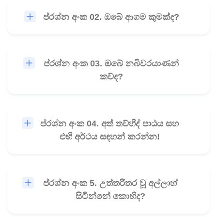
ප්රශ්න අංක 02. ඔබේ ආගම කුමක්ද?
🎧
ප්රශ්න අංක 03. ඔබේ නබිවරයාණන්
🎧
කව්ද?
ප්රශ්න අංක 04. අත් තව්හීද් පාඨය සහ
🎧
එහි අර්ථය සඳහන් කරන්න!
ප්රශ්න අංක 5. උත්තරීතර වූ අල්ලාහ්
🎧
සිටින්නේ කොහිද?