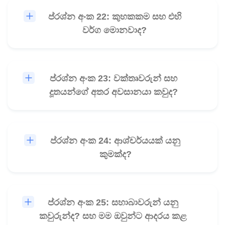
ප්රශ්න අංක 22: කුහකකම සහ එහි
🎧
වර්ග මොනවාද?
ප්රශ්න අංක 23: වක්තෘවරුන් සහ
🎧
දූතයන්ගේ අතර අවසානයා කවුද?
ප්රශ්න අංක 24: ආශ්චර්යයක් යනු
🎧
කුමක්ද?
ප්රශ්න අංක 25: සහාබාවරුන් යනු
🎧
කවුරුන්ද? සහ මම ඔවුන්ට ආදරය කළ