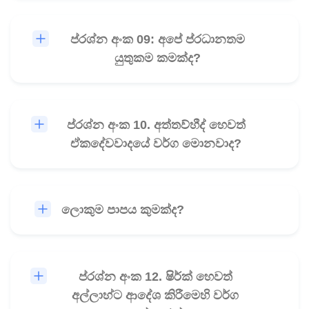
ප්රශ්න අංක 09: අපේ ප්රධානතම
🎧
යුතුකම කමක්ද?
ප්රශ්න අංක 10. අත්තව්හීද් හෙවත්
🎧
ඒකදේවවාදයේ වර්ග මොනවාද?
ලොකුම පාපය කුමක්ද?
🎧
ප්රශ්න අංක 12. ෂිර්ක් හෙවත්
🎧
අල්ලාහ්ට ආදේශ කිරීමෙහි වර්ග