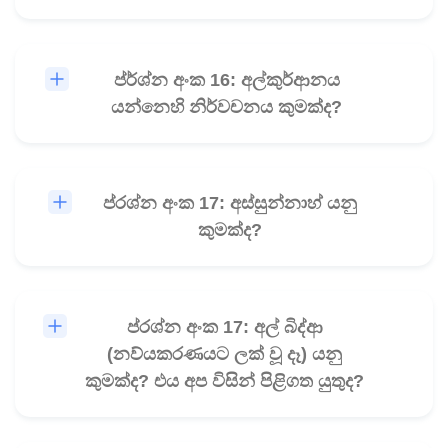
ප්ර්ශ්න අංක 16: අල්කුර්ආනය
🎧
යන්නෙහි නිර්වචනය කුමක්ද?
ප්රශ්න අංක 17: අස්සුන්නාහ් යනු
🎧
කුමක්ද?
ප්රශ්න අංක 17: අල් බිද්ආ
🎧
(නව්යකරණයට ලක් වූ දෑ) යනු
කුමක්ද? එය අප විසින් පිළිගත යුතුද?