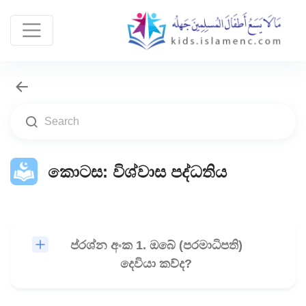
කොටස: විශ්වාස පද්ධතිය
ප්රශ්න අංක 1. ඔබේ (පරමාධිපති)
🎧
දෙවියා කව්ද?