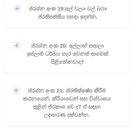
ප්රශ්න අංක 19:අල් වලාඃ වල් බරාඃ
🎧
ප්රතිපත්තිය පහදා දෙන්න.
ප්රශ්න අංක 20: අල්ලාහ් තආලා
🎧
ඉස්ලාම් ධර්මය හැර වෙනත් ආගමක්
පිළිගන්නවාද?
ප්රශ්න අංක 21: ප්රතික්ෂේප කිරීම
🎧
කථනයෙන්, ක්රියාවෙන් සහ විශ්වාසය
තුළින් ප්රකාශ වේ ද? ඒ සඳහා
උදාහරණ දක්වන්න.