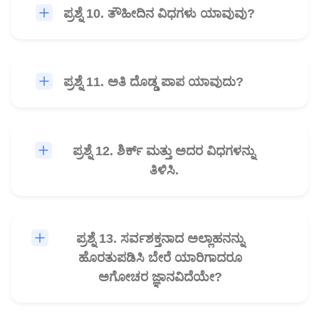
ಪ್ರಶ್ನೆ 10. ತೌಹೀದಿನ ವಿಧಗಳು ಯಾವುವು?
🎧
ಪ್ರಶ್ನೆ 11. ಅತಿ ದೊಡ್ಡ ಪಾಪ ಯಾವುದು?
🎧
ಪ್ರಶ್ನೆ 12. ಶಿರ್ಕ್ ಮತ್ತು ಅದರ ವಿಧಗಳನ್ನು
🎧
ತಿಳಿಸಿ.
ಪ್ರಶ್ನೆ 13. ಸರ್ವಶಕ್ತನಾದ ಅಲ್ಲಾಹನನ್ನು
🎧
ಹೊರತುಪಡಿಸಿ ಬೇರೆ ಯಾರಿಗಾದರೂ
ಅಗೋಚರ ಜ್ಞಾನವಿದೆಯೇ?