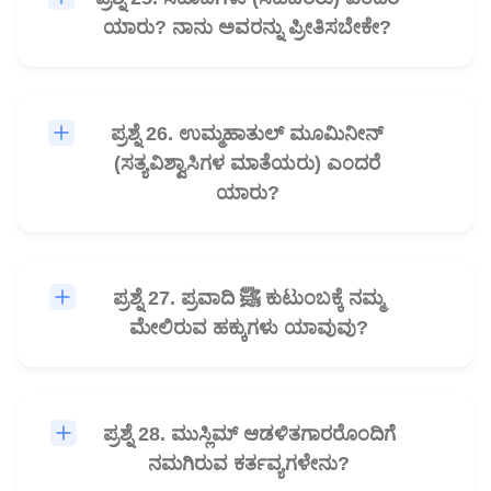
ಯಾರು? ನಾನು ಅವರನ್ನು ಪ್ರೀತಿಸಬೇಕೇ?
ಪ್ರಶ್ನೆ 26. ಉಮ್ಮಹಾತುಲ್ ಮೂಮಿನೀನ್
🎧
(ಸತ್ಯವಿಶ್ವಾಸಿಗಳ ಮಾತೆಯರು) ಎಂದರೆ
ಯಾರು?
ಪ್ರಶ್ನೆ 27. ಪ್ರವಾದಿ ﷺ ಕುಟುಂಬಕ್ಕೆ ನಮ್ಮ
🎧
ಮೇಲಿರುವ ಹಕ್ಕುಗಳು ಯಾವುವು?
ಪ್ರಶ್ನೆ 28. ಮುಸ್ಲಿಮ್ ಆಡಳಿತಗಾರರೊಂದಿಗೆ
🎧
ನಮಗಿರುವ ಕರ್ತವ್ಯಗಳೇನು?