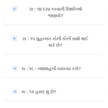
સ : ૧૪ દયા કરવાની સ્થિતિઓ
🎧
જણાવો?
સ : ૧૫ મુહબ્બત કોની કોની સાથે થઈ
🎧
શકે છે?
સ : ૧૬ : બશાશહની વ્યાખ્યા કરો?
🎧
સ : ૧૭ હસદ શુ છે?
🎧