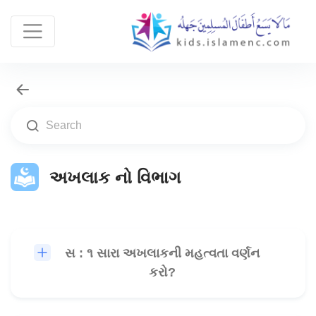
અખલાક નો વિભાગ
સ : ૧ સારા અખલાકની મહત્વતા વર્ણન
🎧
કરો?