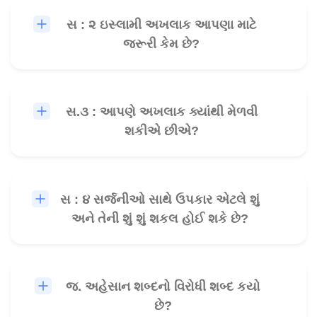
સ : ૨ ઇસ્લામી અખલાક આપણા માટે
🎧
જરૂરી કેમ છે?
સ.૩ : આપણે અખલાક ક્યાંથી મેળવી
🎧
શકીએ છીએ?
સ : ૪ સર્જનીઓ સાથે ઉપકાર એટલે શું
🎧
અને તેની શું શું શકલ હોઈ શકે છે?
જ. અહેસાન શબ્દનો વિરોધી શબ્દ કયો
🎧
છે?