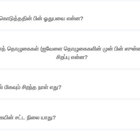
 கொடுத்ததின் பின் ஓதுபவை என்ன?
🎧
ன்னத் தொழுகைகள் (ஐவேளை தொழுகைகளின் முன் பின் ஸுன்ன
சிறப்பு என்ன?
 மிகவும் சிறந்த நாள் எது?
🎧
ையின் சட்ட நிலை யாது?
🎧