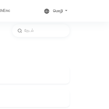
thEnc
மொழி