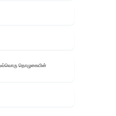
? ஒவ்வொரு தொழுகையின்
🎧