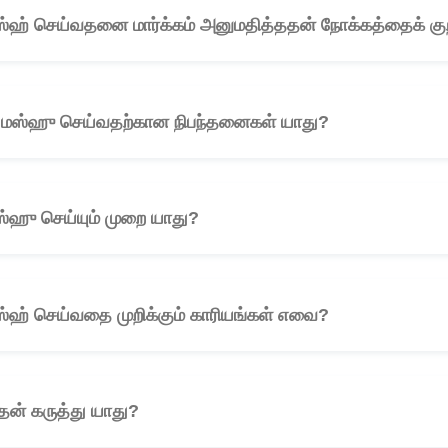
 மஸ்ஹ் செய்வதனை மார்க்கம் அனுமதித்ததன் நோக்கத்தைக் குற
து மஸ்ஹு செய்வதற்கான நிபந்தனைகள் யாது?
🎧
மஸ்ஹு செய்யும் முறை யாது?
🎧
 மஸ்ஹ் செய்வதை முறிக்கும் காரியங்கள் எவை?
🎧
ன் கருத்து யாது?
🎧