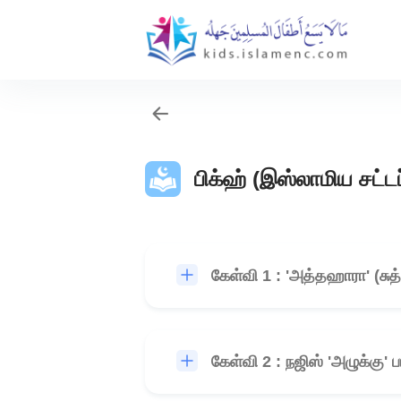
பிக்ஹ் (இஸ்லாமிய சட்டப
கேள்வி 1 : 'அத்தஹாரா' (ச
கேள்வி 2 : நஜிஸ் 'அழுக்கு'