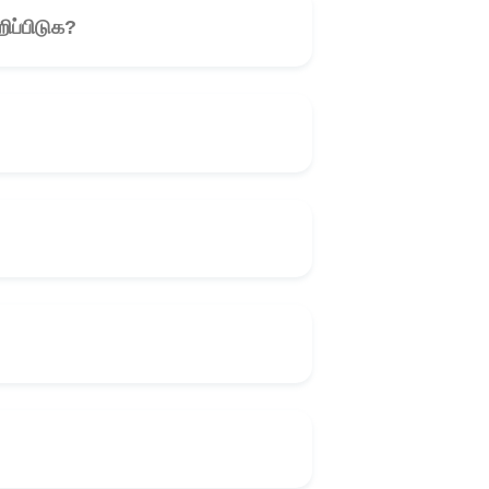
ிப்பிடுக?
🎧