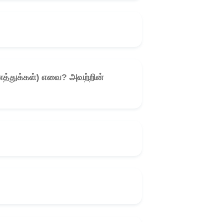
த்துக்கள்) எவை? அவற்றின்
🎧