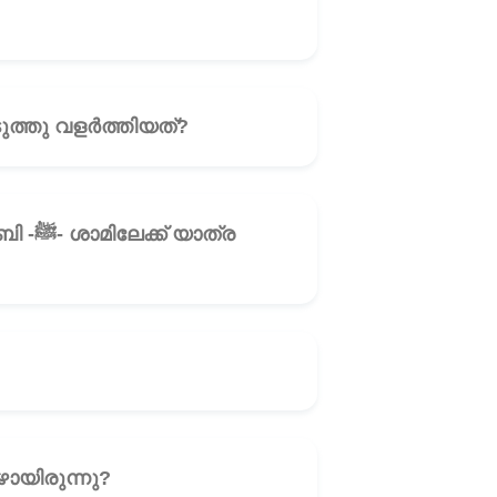
ിബിൻ്റെ മരണശേഷം ആരാണ് നബി -ﷺ- യെ എടുത്തു വളർത്തിയത്?
🎧
ാത്ര
🎧
ായിരുന്നു?
🎧