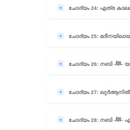
ചോദ്
ചോദ്യം 27: ഖുർആനി
ചോദ