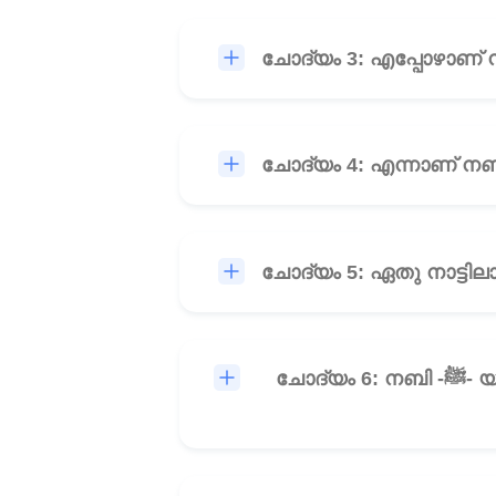
ചോദ്യം 6: നബി -ﷺ- യുടെ മാതാവിന് പുറമെ അവിടുത്തേക്ക് മുലപ്പാൽ നൽകിയവർ ആരെല്ലാമാണ്?