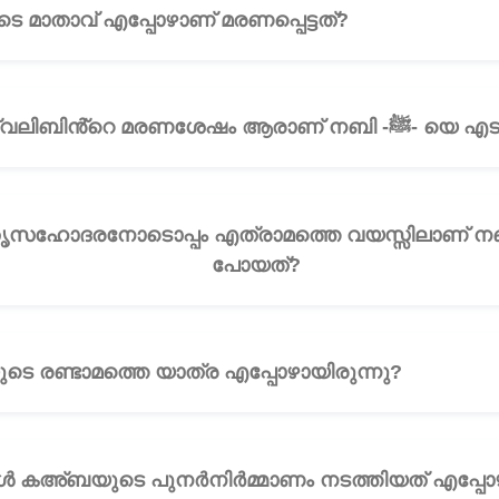
 7: നബി -ﷺ- യുടെ മാതാവ് എപ്പോഴാണ് മരണപ്പെട്ടത്?
🎧
ചോദ്യം 8: അബ്ദുൽ മുത്വല
ദരനോടൊപ്പം എത്രാമത്തെ വയസ്സിലാണ് നബി -ﷺ- ശാമിലേക്ക് യ
പോയത്?
യം 10: നബി -ﷺ- യുടെ രണ്ടാമത്തെ യാത്ര എപ്പോഴായിരുന്നു?
🎧
 കഅ്ബയുടെ പുനർനിർമ്മാണം നടത്തിയത് എപ്പോഴ