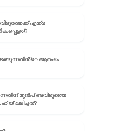
🎧
കപ്പെട്ടത്?
🎧
🎧
'യ് ലഭിച്ചത്?