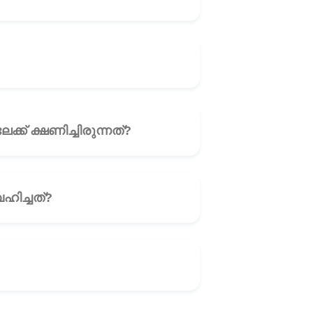
രുന്നു നബി -ﷺ- ജനങ്ങളെ ദീനിലേക്ക് ക്ഷണിച്ചിരുന്നത്?
🎧
്വഹിച്ചത്?
🎧