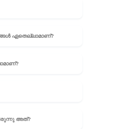
ക്കപ്പെട്ട കർമ്മങ്ങൾ ഏതെല്ലാമാണ്?
🎧
ല്ലാമാണ്?
🎧
ായിരുന്നു അത്?
🎧