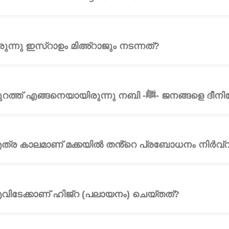
ുന്നു ഇസ്റാഉം മിഅ്റാജും നടന്നത്?
🎧
ചോദ്യം 21: മക്കയുടെ പുറത്ത് എങ്ങനെയായി
്യം 22: നബി -ﷺ- എത്ര കാലമാണ് മക്കയിൽ തൻ്റെ പ്രബോധനം നിർവ
യം 23: നബി -ﷺ- എവിടേക്കാണ് ഹിജ്റ (പലായനം) ചെയ്തത്?
🎧