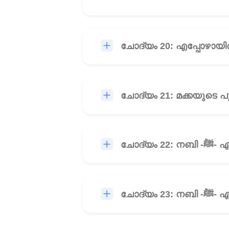
ചോദ്യം 20: എപ്പോഴായിര
ചോദ
ചോദ്