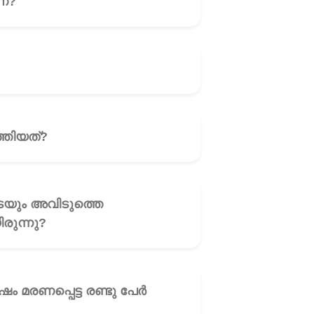
ണ്?
🎧
 പ്രബോധനം നടത്തിയത്?
🎧
🎧
ുന്നു?
🎧