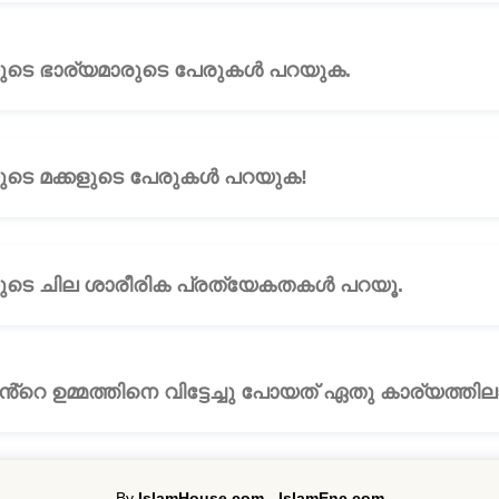
യം 29: നബി -ﷺ- യുടെ ഭാര്യമാരുടെ പേരുകൾ പറയുക.
🎧
യം 30: നബി -ﷺ- യുടെ മക്കളുടെ പേരുകൾ പറയുക!
🎧
യം 31: നബി -ﷺ- യുടെ ചില ശാരീരിക പ്രത്യേകതകൾ പറയൂ.
🎧
യം 31: നബി -ﷺ- തൻ്റെ ഉമ്മത്തിനെ വിട്ടേച്ചു പോയത് ഏതു കാര്യത്ത
By
IslamHouse.com
-
IslamEnc.com