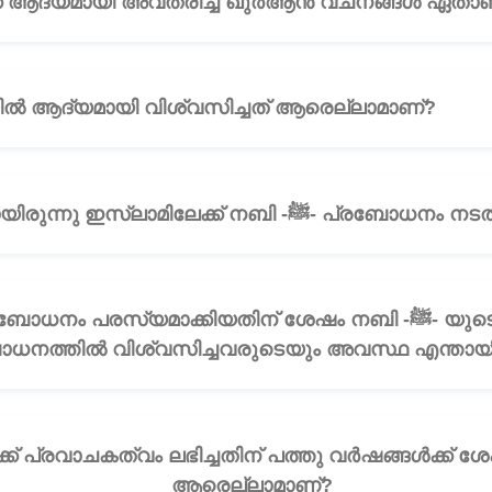
്യം 15: നബി -ﷺ- ക്ക് ആദ്യമായി അവതരിച്ച ഖുർആൻ വചനങ്ങൾ ഏതാ
യം 16: നബി -ﷺ- യിൽ ആദ്യമായി വിശ്വസിച്ചത് ആരെല്ലാമാണ്?
🎧
ചോദ്യം 17: എങ്ങനെയായിരുന്നു ഇസ്ലാമിലേക്ക് നബി -ﷺ-
ം പരസ്യമാക്കിയതിന് ശേഷം നബി -ﷺ- യുടെയും അവിടുത്തെ
ധനത്തിൽ വിശ്വസിച്ചവരുടെയും അവസ്ഥ എന്തായിര
ആരെല്ലാമാണ്?