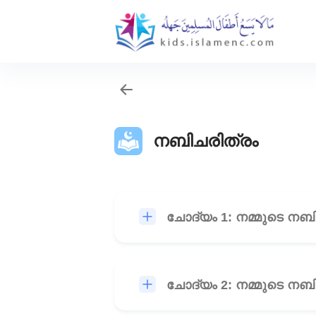
നബിചരിത്രം