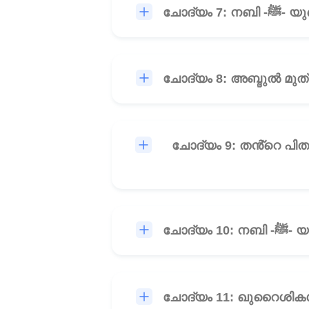
ചോദ്യം
ചോദ്യം 9: തൻ്റെ പിതൃസഹോ
ചോദ്
ചോദ്യം 11: ഖുറൈശികൾ