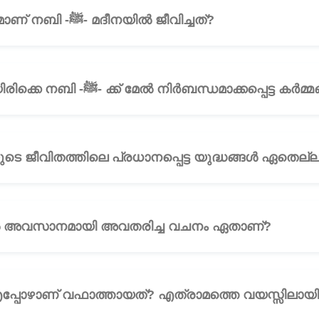
ചോദ്യം 24: എത്ര കാലമാണ് നബി -ﷺ- മദീനയിൽ ജീവിച്ചത്?
🎧
ചോദ്യം 25: മദീനയിലായിരിക്കെ നബി -ﷺ- ക്ക് മേൽ നിർബന്ധമാ
യം 26: നബി -ﷺ- യുടെ ജീവിതത്തിലെ പ്രധാനപ്പെട്ട യുദ്ധങ്ങൾ ഏതെ
ൽ അവസാനമായി അവതരിച്ച വചനം ഏതാണ്?
🎧
്യം 28: നബി -ﷺ- എപ്പോഴാണ് വഫാത്തായത്? എത്രാമത്തെ വയസ്സില