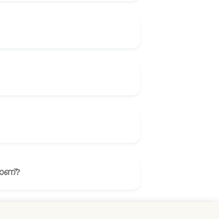
ിലാണ്?
🎧