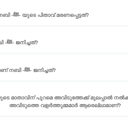
ചോദ്യം 3: എപ്പോഴാണ് നബി -ﷺ- യുടെ പിതാവ് മരണപ്പെട്ടത്?
🎧
ചോദ്യം 4: എന്നാണ് നബി -ﷺ- ജനിച്ചത്?
🎧
ചോദ്യം 5: ഏതു നാട്ടിലാണ് നബി -ﷺ- ജനിച്ചത്?
🎧
അവിടുത്തെ വളർത്തുമ്മമാർ ആരെല്ലാമാണ്?