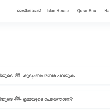
മെയിൻ പേജ്
IslamHouse
QuranEnc
Ha
ചോദ്യം 1: നമ്മുടെ നബിയുടെ -ﷺ- കുടുംബപരമ്പര പറയുക.
🎧
ചോദ്യം 2: നമ്മുടെ നബിയുടെ -ﷺ- ഉമ്മയുടെ പേരെന്താണ്?
🎧