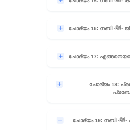
ചോദ
ചോദ്
ചോദ്യം 18: പ്രബോധന
പ്രബോ
ചോദ്യം 19: നബി -ﷺ- ക്ക് പ്രവാചകത്വം ലഭിച്ചതിന് പത്തു വർഷങ്ങൾക്ക് ശേഷം മരണപ്പെട്ട രണ്ടു പേർ